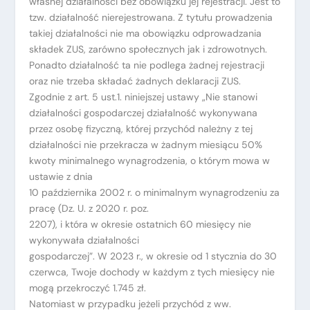
własnej działalności bez obowiązku jej rejestracji. Jest to
tzw. działalność nierejestrowana. Z tytułu prowadzenia
takiej działalności nie ma obowiązku odprowadzania
składek ZUS, zarówno społecznych jak i zdrowotnych.
Ponadto działalność ta nie podlega żadnej rejestracji
oraz nie trzeba składać żadnych deklaracji ZUS.
Zgodnie z art. 5 ust.1. niniejszej ustawy „Nie stanowi
działalności gospodarczej działalność wykonywana
przez osobę fizyczną, której przychód należny z tej
działalności nie przekracza w żadnym miesiącu 50%
kwoty minimalnego wynagrodzenia, o którym mowa w
ustawie z dnia
10 października 2002 r. o minimalnym wynagrodzeniu za
pracę (Dz. U. z 2020 r. poz.
2207), i która w okresie ostatnich 60 miesięcy nie
wykonywała działalności
gospodarczej”. W 2023 r., w okresie od 1 stycznia do 30
czerwca, Twoje dochody w każdym z tych miesięcy nie
mogą przekroczyć 1.745 zł.
Natomiast w przypadku jeżeli przychód z ww.