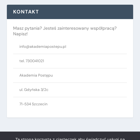
KONTAKT
Masz pytania? Jesteś zainteresowany współpracą?
Napisz!
info@akademiapostepu.pl
tel. 730041021
Akademia Postępu
ul. Gdyńska 3/2c
71-534 Szczecin
Ta strona korzysta z ciasteczek aby świadczyć usługi na