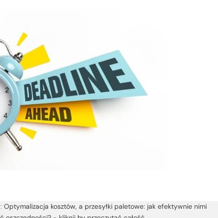
y:
Optymalizacja kosztów, a przesyłki paletowe: jak efektywnie nimi
 oszczędności? - kliknij by przeczytać całość