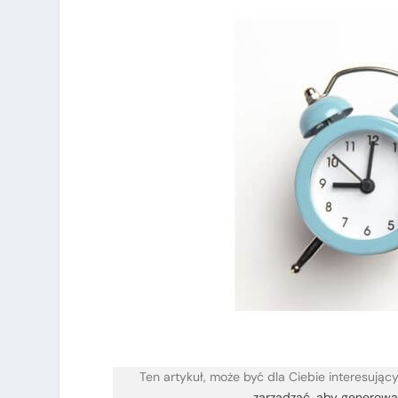
Ten artykuł, może być dla Ciebie interesując
zarządzać, aby generować