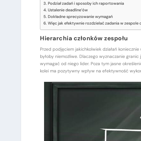
Podział zadań i sposoby ich raportowania
Ustalenie deadline’ów
Dokładne sprecyzowanie wymagań
Więc jak efektywnie rozdzielać zadania w zespole 
Hierarchia członków zespołu
Przed podjęciem jakichkolwiek działań koniecznie 
byłoby niemożliwe. Dlaczego wyznaczanie granic j
wymagać od niego lider. Poza tym jasne określen
kolei ma pozytywny wpływ na efektywność wyko