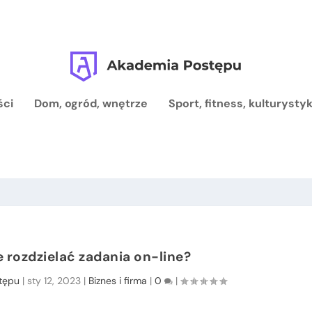
ści
Dom, ogród, wnętrze
Sport, fitness, kulturysty
 rozdzielać zadania on-line?
tępu
|
sty 12, 2023
|
Biznes i firma
|
0
|