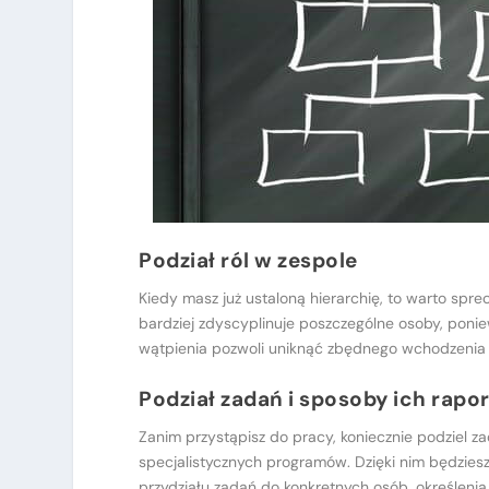
Podział ról w zespole
Kiedy masz już ustaloną hierarchię, to warto spr
bardziej zdyscyplinuje poszczególne osoby, poni
wątpienia pozwoli uniknąć zbędnego wchodzenia 
Podział zadań i sposoby ich rapo
Zanim przystąpisz do pracy, koniecznie podziel 
specjalistycznych programów. Dzięki nim będziesz
przydziału zadań do konkretnych osób, określeni