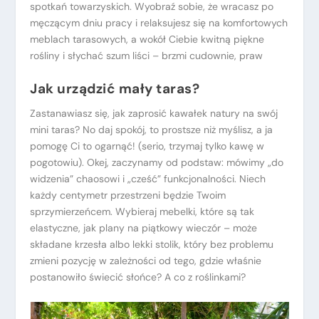
spotkań towarzyskich. Wyobraź sobie, że wracasz po
męczącym dniu pracy i relaksujesz się na komfortowych
meblach tarasowych, a wokół Ciebie kwitną piękne
rośliny i słychać szum liści – brzmi cudownie, praw
Jak urządzić mały taras?
Zastanawiasz się, jak zaprosić kawałek natury na swój
mini taras? No daj spokój, to prostsze niż myślisz, a ja
pomogę Ci to ogarnąć! (serio, trzymaj tylko kawę w
pogotowiu). Okej, zaczynamy od podstaw: mówimy „do
widzenia” chaosowi i „cześć” funkcjonalności. Niech
każdy centymetr przestrzeni będzie Twoim
sprzymierzeńcem. Wybieraj mebelki, które są tak
elastyczne, jak plany na piątkowy wieczór – może
składane krzesła albo lekki stolik, który bez problemu
zmieni pozycję w zależności od tego, gdzie właśnie
postanowiło świecić słońce? A co z roślinkami?