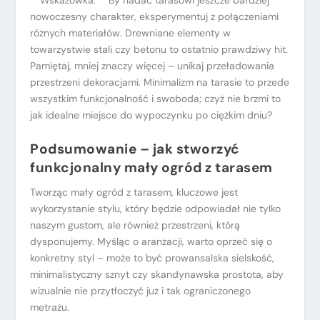
**Wskazówka:** By nadać tarasowi jeszcze bardziej
nowoczesny charakter, eksperymentuj z połączeniami
różnych materiałów. Drewniane elementy w
towarzystwie stali czy betonu to ostatnio prawdziwy hit.
Pamiętaj, mniej znaczy więcej – unikaj przeładowania
przestrzeni dekoracjami. Minimalizm na tarasie to przede
wszystkim funkcjonalność i swoboda; czyż nie brzmi to
jak idealne miejsce do wypoczynku po ciężkim dniu?
Podsumowanie – jak stworzyć
funkcjonalny mały ogród z tarasem
Tworząc mały ogród z tarasem, kluczowe jest
wykorzystanie stylu, który będzie odpowiadał nie tylko
naszym gustom, ale również przestrzeni, którą
dysponujemy. Myśląc o aranżacji, warto oprzeć się o
konkretny styl – może to być prowansalska sielskość,
minimalistyczny sznyt czy skandynawska prostota, aby
wizualnie nie przytłoczyć już i tak ograniczonego
metrażu.