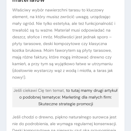
Właściwy wybór nawierzchni tarasu to kluczowy
element, na który musisz zwrócić uwagę, urządzając
mały ogród. Nie tylko estetyka, ale też funkcjonalność i
trwałość są tu ważne. Materiał musi odpowiadać na
deszcz, słońce i mróz. Możliwości jest jednak sporo –
płyty tarasowe, deski kompozytowe czy klasyczna
kostka brukowa. Moim faworytem są płyty tarasowe,
mają różne faktury, które mogą imitować drewno czy
kamień, a przy tym są wyjątkowo łatwe w utrzymaniu
(dosłownie wystarczy wąż z wodą i miotła, a taras jak
nowy!).
Jeśli ciekawi Cię ten temat,
to tutaj mamy drugi artykuł
o podobnej tematyce: Marketing dla małych firm:
Skuteczne strategie promocji
Jeśli chodzi o drewno, piękno naturalnego surowca jest
nie do podrobienia, ale wymaga regularnej konserwacji.
Deski kompozytowe na pierwszy rzut oka przypominają