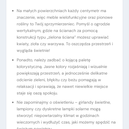
Na małych powierzchniach każdy centymetr ma
znaczenie, więc meble wielofunkcyjne oraz pionowe
rośliny to Twój sprzymierzeniec. Pomyśl o ogrodzie
wertykalnym, gdzie na ścianach za pomocą
konstrukcji typu „zielona ściana” możesz uprawiać
kwiaty, zioła czy warzywa. To oszczędza przestrzeń i
wygląda świetnie!
Ponadto, należy zadbać o kojącą paletę
kolorystyczną. Jasne kolory rozjaśniają i wizualnie
powiększają przestrzeń, a jednocześnie delikatne
odcienie zieleni, błękitu czy beżu pomagają w
relaksacji i sprawiają, że nawet niewielkie miejsce
staje się oazą spokoju.
Nie zapominajmy o oświetleniu – girlandy świetlne,
lampiony czy dyskretne lampki solarne mogą
stworzyć niepowtarzalny klimat w godzinach
wieczornych i wydłużyć czas, jaki możemy spędzić na
świeżym powietrzu.