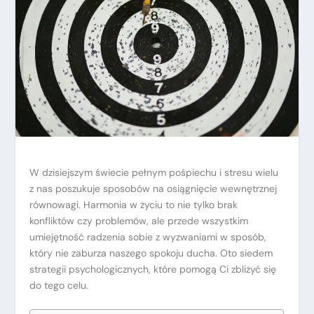
W dzisiejszym świecie pełnym pośpiechu i stresu wielu
z nas poszukuje sposobów na osiągnięcie wewnętrznej
równowagi. Harmonia w życiu to nie tylko brak
konfliktów czy problemów, ale przede wszystkim
umiejętność radzenia sobie z wyzwaniami w sposób,
który nie zaburza naszego spokoju ducha. Oto siedem
strategii psychologicznych, które pomogą Ci zbliżyć się
do tego celu.