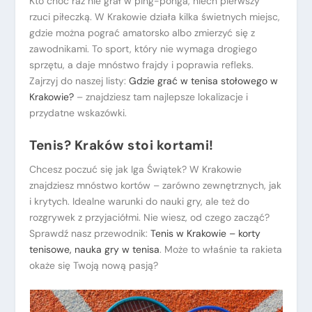
Kto choć raz nie grał w ping-ponga, niech pierwszy
rzuci piłeczką. W Krakowie działa kilka świetnych miejsc,
gdzie można pograć amatorsko albo zmierzyć się z
zawodnikami. To sport, który nie wymaga drogiego
sprzętu, a daje mnóstwo frajdy i poprawia refleks.
Zajrzyj do naszej listy:
Gdzie grać w tenisa stołowego w
Krakowie?
– znajdziesz tam najlepsze lokalizacje i
przydatne wskazówki.
Tenis? Kraków stoi kortami!
Chcesz poczuć się jak Iga Świątek? W Krakowie
znajdziesz mnóstwo kortów – zarówno zewnętrznych, jak
i krytych. Idealne warunki do nauki gry, ale też do
rozgrywek z przyjaciółmi. Nie wiesz, od czego zacząć?
Sprawdź nasz przewodnik:
Tenis w Krakowie – korty
tenisowe, nauka gry w tenisa
. Może to właśnie ta rakieta
okaże się Twoją nową pasją?