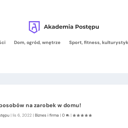
ści
Dom, ogród, wnętrze
Sport, fitness, kulturysty
sposobów na zarobek w domu!
stępu
|
lis 6, 2022
|
Biznes i firma
|
0
|