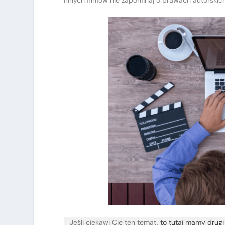
innych filmów nie zapominaj o prawach autorskich
Jeśli ciekawi Cię ten temat,
to tutaj mamy drugi