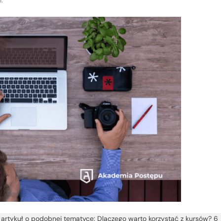
.
 artykuł o podobnej tematyce: Dlaczego warto korzystać z kursów? 6