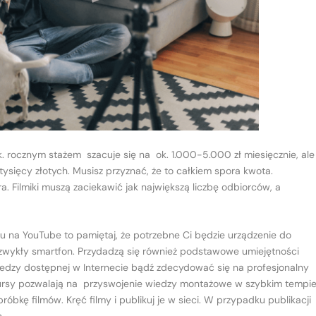
. rocznym stażem szacuje się na ok. 1.000-5.000 zł miesięcznie, ale
 tysięcy złotych. Musisz przyznać, że to całkiem spora kwota.
. Filmiki muszą zaciekawić jak największą liczbę odbiorców, a
u na YouTube to pamiętaj, że potrzebne Ci będzie urządzenie do
 zwykły smartfon. Przydadzą się również podstawowe umiejętności
iedzy dostępnej w Internecie bądź zdecydować się na profesjonalny
ursy pozwalają na przyswojenie wiedzy montażowe w szybkim tempie
bkę filmów. Kręć filmy i publikuj je w sieci. W przypadku publikacji