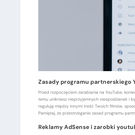
Zasady programu partnerskiego
Przed rozpoczęciem zarabiania na YouTube, konie
temu unikniesz nieprzyjemnych niespodzianek i bę
regulują między innymi treść Twoich filmów, spo
Pamiętaj, że przestrzeganie zasad programu part
Reklamy AdSense i zarobki yout