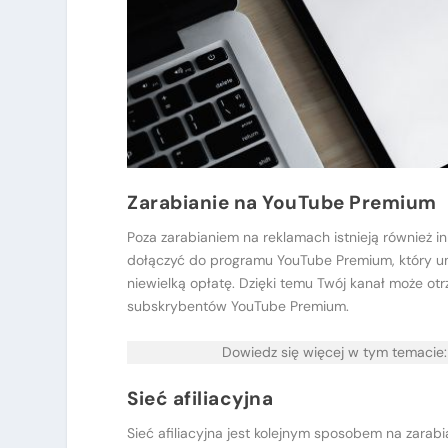
Zarabianie na YouTube Premium
Poza zarabianiem na reklamach istnieją również i
dołączyć do programu YouTube Premium, który um
niewielką opłatę. Dzięki temu Twój kanał może o
subskrybentów YouTube Premium.
Dowiedz się więcej w tym temacie
Sieć afiliacyjna
Sieć afiliacyjna jest kolejnym sposobem na zarab