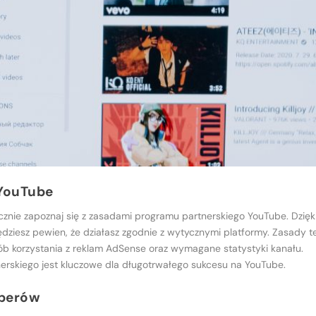
 YouTube
cznie zapoznaj się z zasadami programu partnerskiego YouTube. Dzięk
dziesz pewien, że działasz zgodnie z wytycznymi platformy. Zasady t
sób korzystania z reklam AdSense oraz wymagane statystyki kanału.
nerskiego jest kluczowe dla długotrwałego sukcesu na YouTube.
uberów