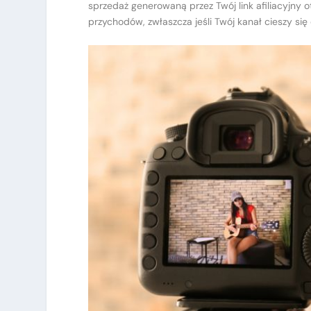
sprzedaż generowaną przez Twój link afiliacyjny
przychodów, zwłaszcza jeśli Twój kanał cieszy s