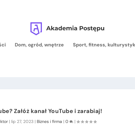
ści
Dom, ogród, wnętrze
Sport, fitness, kulturysty
be? Załóż kanał YouTube i zarabiaj!
ktor
|
lip 27, 2023
|
Biznes i firma
|
0
|