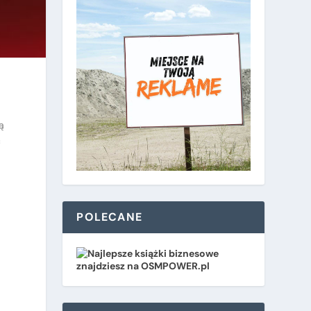
ą
ć
POLECANE