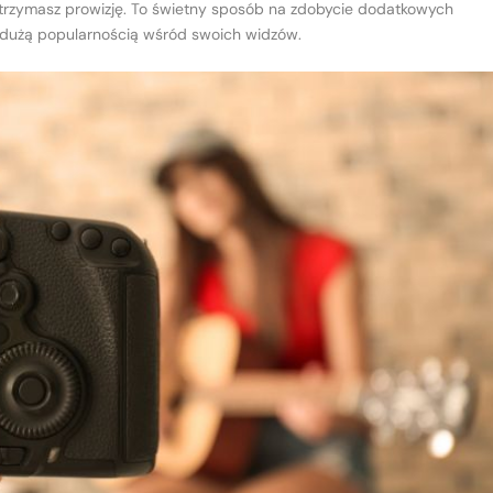
 otrzymasz prowizję. To świetny sposób na zdobycie dodatkowych
ię dużą popularnością wśród swoich widzów.