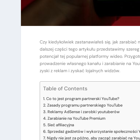
Czy kiedykolwiek zastanawiałeś się, jak zarabiać na
dalszej części tego artykułu przedstawimy szereg
potencjał tej popularnej platformy wideo. Przygot
prowadzenie własnego kanału i zarabianie na You
zyski z reklam i zyskać lojalnych widzów.
Table of Contents
Co to jest program partnerski YouTube?
Zasady programu partnerskiego YouTube
Reklamy AdSense i zarobki youtuberów
Zarabianie na YouTube Premium
Sieć afiliacyjna
Sprzedaż gadżetów i wykorzystanie społeczności
Nigdy nie jest za późno, aby zacząć zarabiać na You