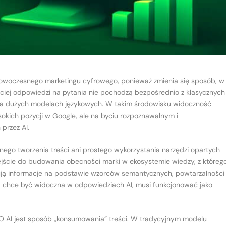
nowoczesnego marketingu cyfrowego, ponieważ zmienia się sposób, w
ściej odpowiedzi na pytania nie pochodzą bezpośrednio z klasycznych
 na dużych modelach językowych. W takim środowisku widoczność
okich pozycji w Google, ale na byciu rozpoznawalnym i
rzez AI.
ego tworzenia treści ani prostego wykorzystania narzędzi opartych
odejście do budowania obecności marki w ekosystemie wiedzy, z któreg
uują informacje na podstawie wzorców semantycznych, powtarzalności
ra chce być widoczna w odpowiedziach AI, musi funkcjonować jako
 AI jest sposób „konsumowania” treści. W tradycyjnym modelu