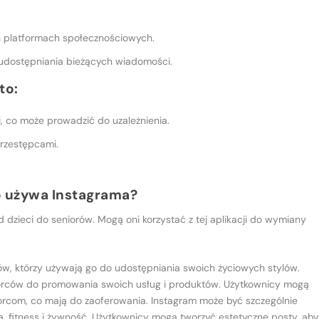
ch platformach społecznościowych.
 udostępniania bieżących wiadomości.
to:
, co może prowadzić do uzależnienia.
przestępcami.
to używa Instagrama?
 dzieci do seniorów. Mogą oni korzystać z tej aplikacji do wymiany
ów, którzy używają go do udostępniania swoich życiowych stylów.
iorców do promowania swoich usług i produktów. Użytkownicy mogą
iorcom, co mają do zaoferowania. Instagram może być szczególnie
, fitness i żywność. Użytkownicy mogą tworzyć estetyczne posty, ab