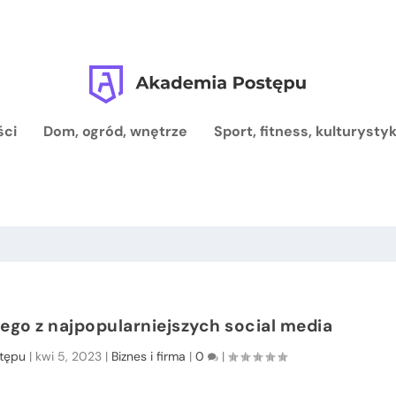
ści
Dom, ogród, wnętrze
Sport, fitness, kulturysty
nego z najpopularniejszych social media
tępu
|
kwi 5, 2023
|
Biznes i firma
|
0
|