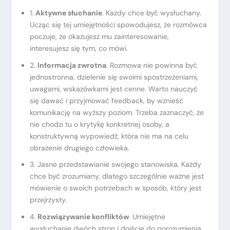
1.
Aktywne słuchanie
. Każdy chce być wysłuchany.
Ucząc się tej umiejętności spowodujesz, że rozmówca
poczuje, że okazujesz mu zainteresowanie,
interesujesz się tym, co mówi.
2.
Informacja zwrotna
. Rozmowa nie powinna być
jednostronna, dzielenie się swoimi spostrzeżeniami,
uwagami, wskazówkami jest cenne. Warto nauczyć
się dawać i przyjmować feedback, by wznieść
komunikację na wyższy poziom. Trzeba zaznaczyć, że
nie chodzi tu o krytykę konkretnej osoby, a
konstruktywną wypowiedź, która nie ma na celu
obrażenie drugiego człowieka.
3. Jasne przedstawianie swojego stanowiska. Każdy
chce być zrozumiany, dlatego szczególnie ważne jest
mówienie o swoich potrzebach w sposób, który jest
przejrzysty.
4.
Rozwiązywanie konfliktów
. Umiejętne
wysłuchanie dwóch stron i dojście do porozumienia